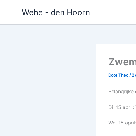
Ga
Wehe - den Hoorn
naar
de
inhoud
Zwem
Door
Theo
/
2
Belangrijke 
Di. 15 apri
Wo. 16 apri