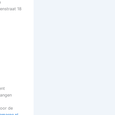
n
enstraat 18
ent
langen
voor de
marne.nl