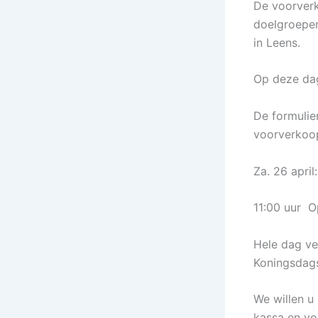
De voorver
doelgroepen
in Leens.
Op deze dag
De formulie
voorverkoop
Za. 26 apri
11:00 uur 
Hele dag ve
Koningsdags
We willen u
kassa en vo