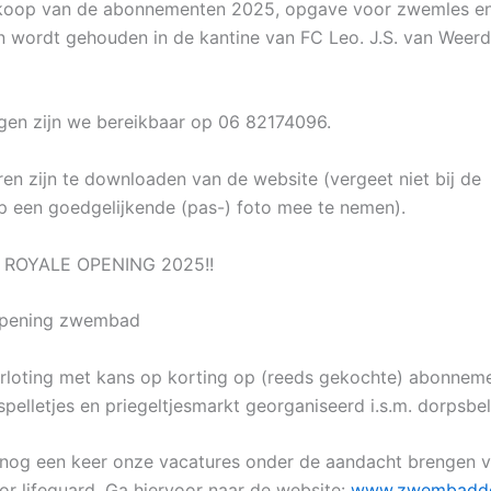
koop van de abonnementen 2025, opgave voor zwemles e
 wordt gehouden in de kantine van FC Leo. J.S. van Weerd
en zijn we bereikbaar op 06 82174096.
ren zijn te downloaden van de website (vergeet niet bij de
 een goedgelijkende (pas-) foto mee te nemen).
l: ROYALE OPENING 2025!!
Opening zwembad
rloting met kans op korting op (reeds gekochte) abonnem
pelletjes en priegeltjesmarkt georganiseerd i.s.m. dorpsbe
 nog een keer onze vacatures onder de aandacht brengen 
or lifeguard. Ga hiervoor naar de website:
www.zwembadde