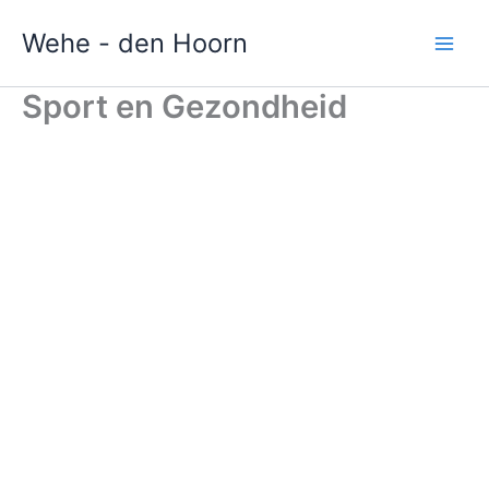
Ga
Wehe - den Hoorn
naar
de
inhoud
Sport en Gezondheid